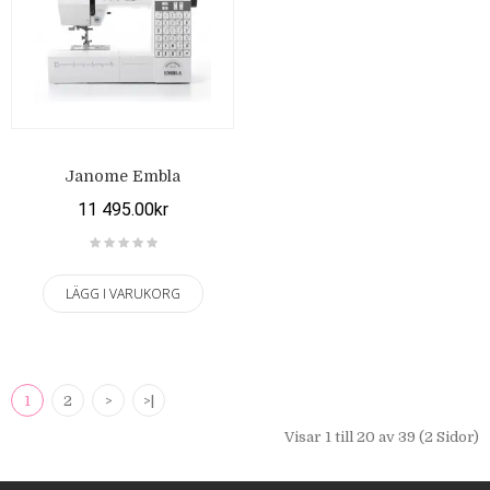
Janome Embla
11 495.00kr
LÄGG I VARUKORG
1
2
>
>|
Visar 1 till 20 av 39 (2 Sidor)