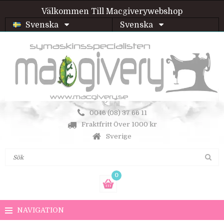
Välkommen Till Macgiverywebshop
Svenska
Svenska
0046 (08) 37 66 11
Fraktfritt Över 1000 kr
Sverige
0
NAVIGATION