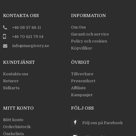
KONTAKTA OSS
INFORMATION
Om Oss
+46 08 37 66 11
Garanti och service
+46 70 421 79 54
Policy och cookies
info@macgivery.se
Köpvillkor
KUNDTJÄNST
ÖVRIGT
Kontakta oss
Tillverkare
Returer
Presentkort
Sidkarta
Affiliate
Kampanjer
MITT KONTO
FÖLJ OSS
Mitt konto
Följ oss på Facebook
Orderhistorik
Önskelista