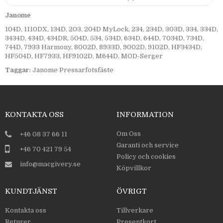
Janome
104D, 1110DX, 134D, 203, 204D MyLock, 234, 234D, 303D, 334, 334D,
3434D, 434D, 434DR, 504D, 534, 534D, 634D, 644D, 7034D, 734D,
744D, 7933 Harmony, 8002D, 8933D, 9002D, 9102D, HF3434D,
HF504D, HF7933, HF9102D, M644D, MOD-Serger
Taggar:
Janome Pressarfotsfäste
KONTAKTA OSS
INFORMATION
Om Oss
+46 08 37 66 11
Garanti och service
+46 70 421 79 54
Policy och cookies
info@macgivery.se
Köpvillkor
KUNDTJÄNST
ÖVRIGT
Kontakta oss
Tillverkare
Returer
Presentkort