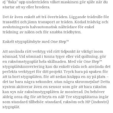
ej ”fiska” upp undertråden vilket maskinen gör själv när du
startar att sy eller brodera.
Det är även enkelt att trä övertråden. Liggande trådrulle för
trasselfri och jämn transport av tråden. Kodad trådväg och
avslutningsvis halvautomatisk nålträdare för enkel
trådning av nålen och för snabba trådbyten.
Enkelt stygnplåtsbyte med One Step™
Att använda rätt verktyg vid rätt tidpunkt är viktigt inom
sömnad. Vid sömnad i tunna tyger eller vid quiltning, gör
en raksömstygnplåt hela skillnaden. Med vår One Step™
stygnplåtskonvertering kan du enkelt växla och använda det
perfekta verktyget för ditt projekt. Tryck bara på spaken för
att ta bort stygnplåten, för att sedan knäppa en ny på plats –
det tar bara några sekunder, utan några skruvmejslar! Detta
system aktiverar även en sensor som gör att bara raksöm
kan sys när raksömstygnplåten är monterad. Du behöver
aldrig oroa dig för att bryta en nål! Tre stygnplåtarna ingår
som standard tillbehör: standard, raksöm och HP (industri)
stygnplåt.