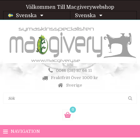
Välkommen Till Macgiverywebshop
Svenska
Svenska
0046 (08) 37 66 11
Fraktfritt Över 1000 kr
Sverige
0
NAVIGATION