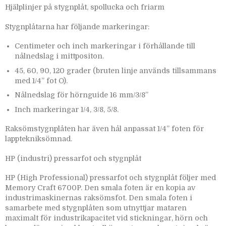
Hjälplinjer på stygnplåt, spollucka och friarm
Stygnplåtarna har följande markeringar:
Centimeter och inch markeringar i förhållande till
nålnedslag i mittpositon.
45, 60, 90, 120 grader (bruten linje används tillsammans
med 1/4” fot O).
Nålnedslag för hörnguide 16 mm/3/8”
Inch markeringar 1/4, 3/8, 5/8.
Raksömstygnplåten har även hål anpassat 1/4” foten för
lapptekniksömnad.
HP (industri) pressarfot och stygnplåt
HP (High Professional) pressarfot och stygnplåt följer med
Memory Craft 6700P. Den smala foten är en kopia av
industrimaskinernas raksömsfot. Den smala foten i
samarbete med stygnplåten som utnyttjar mataren
maximalt för industrikapacitet vid stickningar, hörn och