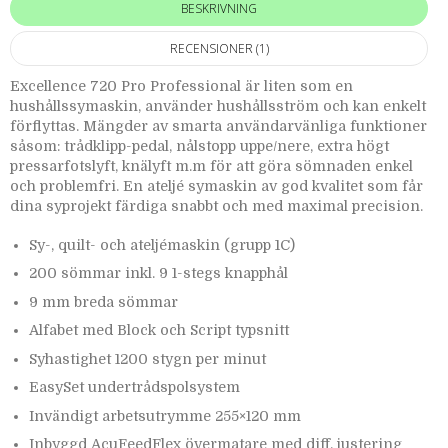
BESKRIVNING
RECENSIONER (1)
Excellence 720 Pro Professional är liten som en
hushållssymaskin, använder hushållsström och kan enkelt
förflyttas. Mängder av smarta användarvänliga funktioner
såsom: trådklipp-pedal, nålstopp uppe/nere, extra högt
pressarfotslyft, knälyft m.m för att göra sömnaden enkel
och problemfri. En ateljé symaskin av god kvalitet som får
dina syprojekt färdiga snabbt och med maximal precision.
Sy-, quilt- och ateljémaskin (grupp 1C)
200 sömmar inkl. 9 1-stegs knapphål
9 mm breda sömmar
Alfabet med Block och Script typsnitt
Syhastighet 1200 stygn per minut
EasySet undertrådspolsystem
Invändigt arbetsutrymme 255×120 mm
Inbyggd AcuFeedFlex övermatare med diff. justering