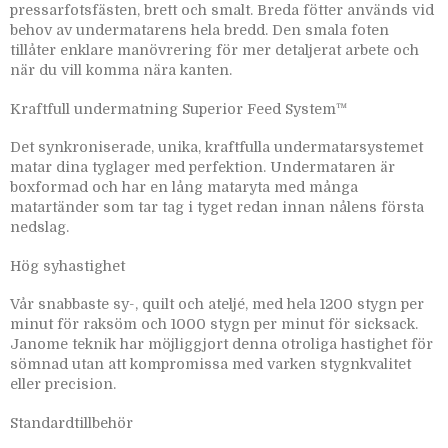
pressarfotsfästen, brett och smalt. Breda fötter används vid
behov av undermatarens hela bredd. Den smala foten
tillåter enklare manövrering för mer detaljerat arbete och
när du vill komma nära kanten.
Kraftfull undermatning Superior Feed System™
Det synkroniserade, unika, kraftfulla undermatarsystemet
matar dina tyglager med perfektion. Undermataren är
boxformad och har en lång mataryta med många
matartänder som tar tag i tyget redan innan nålens första
nedslag.
Hög syhastighet
Vår snabbaste sy-, quilt och ateljé, med hela 1200 stygn per
minut för raksöm och 1000 stygn per minut för sicksack.
Janome teknik har möjliggjort denna otroliga hastighet för
sömnad utan att kompromissa med varken stygnkvalitet
eller precision.
Standardtillbehör