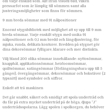
om varje enskild söm. Allt ifrån visuell bild, vilken
pressarfot som är lämplig till sömmen samt alla
justeringsmöjligheter som finns för sömmen.
9 mm breda sömmar med 91 nålpositioner
Enormt stygnbibliotek med möjlighet att sy upp till 9 mm
breda sömmar. Varje enskilt stygn med unika 91
nålpositioner och 0,1 mm bredd och längdjustering, för
mjuka, runda, delikata konturer. Bredden på stygnet gör
dina dekorsömmar fylligare, klarare och mer distinkta.
Välj bland 200 olika sömmar innehållande: nyttosömmar,
knapphål, applikationsömmar, heirloomsömmar,
quiltsömmar, satängsömmar (förlängningsbara upp till 5
gånger), övergångsömmar, dekorsömmar och bokstäver (2
typsnitt) med symboler och siffror.
Enkelt att trä maskinen
Det går snabbt, säkert och smidigt att spola undertråd och
du får på extra mycket undertråd på de höga, djupa ”J”
undertrådsspolarna. Lägg spolen i spolkorgen, du behöver