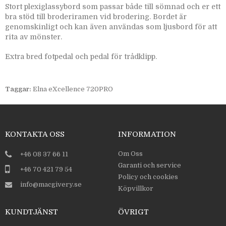
Stort plexiglassybord som passar både till sömnad och er ett
bra stöd till broderiramen vid brodering. Bordet är
genomskinligt och kan även användas som ljusbord för att
rita av mönster.
Extra bred fotpedal och pedal för trådklipp.
Taggar:
Elna eXcellence 720PRO
KONTAKTA OSS
INFORMATION
Om Oss
+46 08 37 66 11
Garanti och service
+46 70 421 79 54
Policy och cookies
info@macgivery.se
Köpvillkor
KUNDTJÄNST
ÖVRIGT