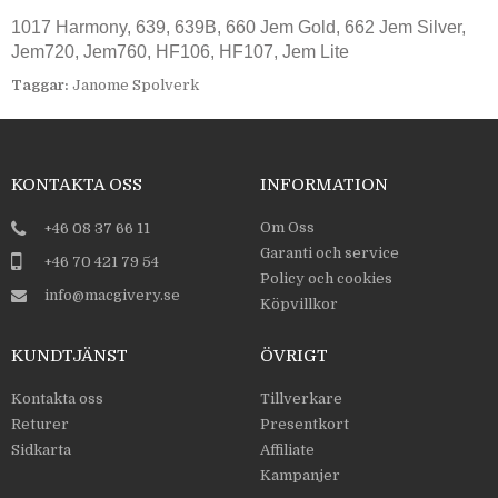
1017 Harmony, 639, 639B, 660 Jem Gold, 662 Jem Silver,
Jem720, Jem760, HF106, HF107, Jem Lite
Taggar:
Janome Spolverk
KONTAKTA OSS
INFORMATION
Om Oss
+46 08 37 66 11
Garanti och service
+46 70 421 79 54
Policy och cookies
info@macgivery.se
Köpvillkor
KUNDTJÄNST
ÖVRIGT
Kontakta oss
Tillverkare
Returer
Presentkort
Sidkarta
Affiliate
Kampanjer