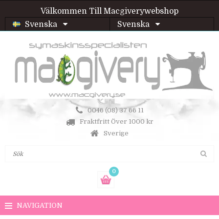
Välkommen Till Macgiverywebshop
Svenska
Svenska
0046 (08) 37 66 11
Fraktfritt Över 1000 kr
Sverige
0
NAVIGATION