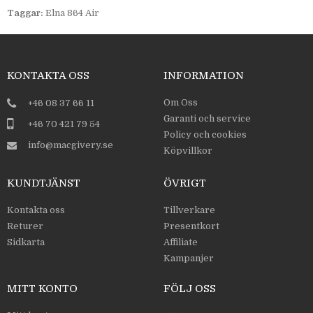
Taggar:
Elna 864 Air
KONTAKTA OSS
INFORMATION
Om Oss
+46 08 37 66 11
Garanti och service
+46 70 421 79 54
Policy och cookies
info@macgivery.se
Köpvillkor
KUNDTJÄNST
ÖVRIGT
Kontakta oss
Tillverkare
Returer
Presentkort
Sidkarta
Affiliate
Kampanjer
MITT KONTO
FÖLJ OSS