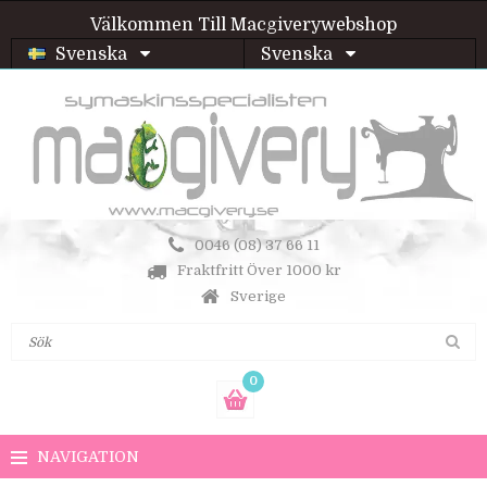
Välkommen Till Macgiverywebshop
Svenska
Svenska
0046 (08) 37 66 11
Fraktfritt Över 1000 kr
Sverige
0
NAVIGATION