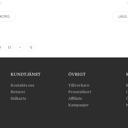
UKORG
LÄGG
0
11
>
>|
KUNDTJÄNST
ÖVRIGT
Kontakta oss
Tillverkare
M
Returer
Presentkort
O
Sidkarta
Affiliate
Ö
Kampanjer