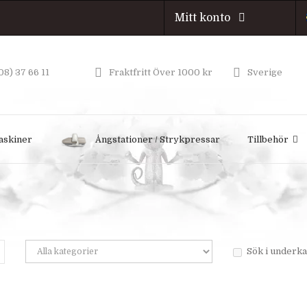
Mitt konto
08) 37 66 11
Fraktfritt Över 1000 kr
Sverige
askiner
Ångstationer / Strykpressar
Tillbehör
Sök i underk