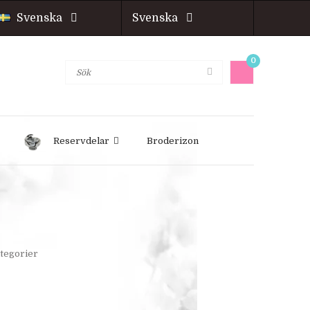
Svenska
Svenska
0
Reservdelar
Broderizon
ategorier