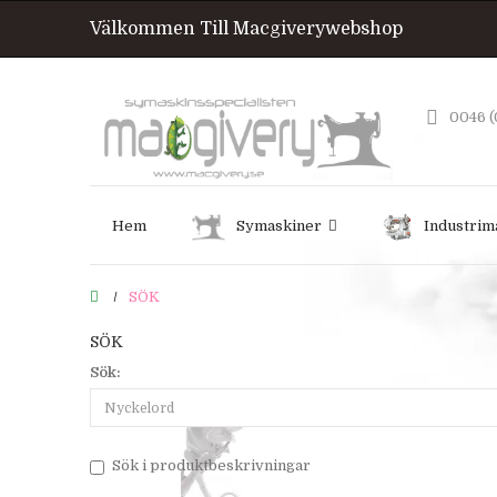
Välkommen Till Macgiverywebshop
0046 (
Hem
Symaskiner
Industrim
SÖK
SÖK
Sök:
Sök i produktbeskrivningar