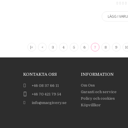
LÄGG I VAR
|<
<
3
4
5
6
7
8
9
1
KONTAKTA OSS
INFORMATION
Om Oss
+46 08 37 66 11
Garanti och service
+46 70 421 79 54
Policy och cookies
info@macgivery.se
Köpvillkor