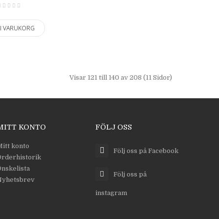
 I VARUKORG
Visar 121 till 140 av 208 (11 Sidor)
MITT KONTO
FÖLJ OSS
itt konto
Följ oss på Facebook
rderhistorik
nskelista
Följ oss på
Nyhetsbrev
instagram