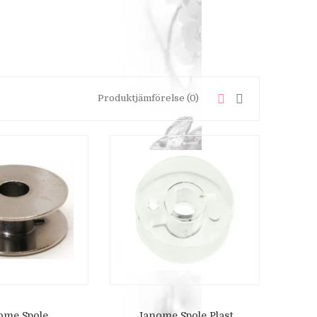
Produktjämförelse (0)
ome Spole
Janome Spole Plast