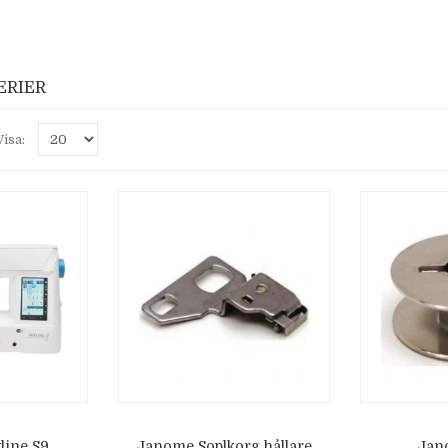
ERIER
Visa:
line S9
Janome Soplkorg hållare
Jan